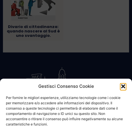
Divario di cittadinanza:
quando nascere al Sud è
uno svantaggio.
Gestisci Consenso Cookie
Per fornire le migliori esperienze, utilizziamo tecnologie come i cookie
per memorizzare e/o accedere alle informazioni del dispositivo. Il
CONTATTACI
COOKIE POLICY
PRIVACY
consenso a queste tecnologie ci permetterà di elaborare dati come il
comportamento di navigazione o ID unici su questo sito. Non
acconsentire o ritirare il consenso può influire negativamente su alcune
caratteristiche e funzioni.