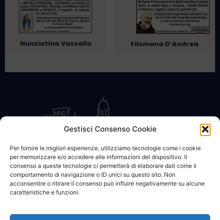
Nunziatina Vassallo
Filomena D’Andrea
Gestisci Consenso Cookie
Per fornire le migliori esperienze, utilizziamo tecnologie come i cookie
per memorizzare e/o accedere alle informazioni del dispositivo. Il
CONTATTACI
COOKIE POLICY
PRIVACY
consenso a queste tecnologie ci permetterà di elaborare dati come il
comportamento di navigazione o ID unici su questo sito. Non
acconsentire o ritirare il consenso può influire negativamente su alcune
caratteristiche e funzioni.