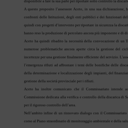
disponibile a fare la sua parte per riportare sotto controllo la discar
A questo proposito l’assessore Aceto, in una sua dichiarazione, h
confronti delle Istituzioni, degli enti pubblici e dei funzionari 
quindi con progetti d’intervento per riportare in sicurezza la disca
hanno reso la produzione di percolato ancora più imponente e di dif
Aceto ha quindi ribadito la necessità della convocazione di un 
numerose problematiche ancora aperte circa la gestione del ciclo
incertezze per una gestione finalmente efficiente del servizio. L’as
l’emergenza rifiuti ad affrontare i temi delle bonifiche delle dis
della determinazione e localizzazione degli impianti, del finanziam
gestione della società provinciale per i rifiuti.
Aceto ha inoltre comunicato che il Commissariato intende ac
Commissione dedicata alla verifica e controllo della discarica di 
per il rigoroso controllo dell’area.
Nell’ambito infine di un rinnovato dialogo con il Commissariato d
corso al Piano straordinario di monitoraggio ambientale e della sal