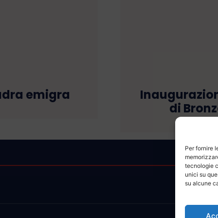
adra emigra
Inaugurazion
di Bron
Per fornire 
memorizzare 
tecnologie c
unici su que
su alcune ca
Ac