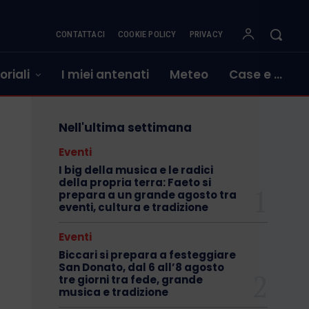
CONTATTACI
COOKIE POLICY
PRIVACY
oriali
I miei antenati
Meteo
Case e …
Nell'ultima settimana
Eventi
I big della musica e le radici
della propria terra: Faeto si
prepara a un grande agosto tra
eventi, cultura e tradizione
Eventi
Biccari si prepara a festeggiare
San Donato, dal 6 all’8 agosto
tre giorni tra fede, grande
musica e tradizione