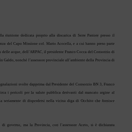
lla riunione dedicata proprio alla discarica di Serre Pastore presso il
denza del Capo Missione col. Mario Acocella, e a cui hanno preso parte
ca delle acque, dell’ARPAC, il presidente Franco Cocca del Consorzio di
in Galdo, nonché l’assessore provinciale all’ambiente della Provincia di
egnalazioni svolte dapprima dal Presidente del Consorzio BN 3, Franco
rca i pericoli per la salute pubblica derivanti dal mancato argine al
ia seriamente di disperdersi nella vicina diga di Occhito che fornisce
o di governo, ma la Provincia, con l’assessore Aceto, si è dichiarata