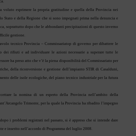
ica.
a voluto esprimere la propria gratitudine e quella della Provincia nei
dello Stato e della Regione che si sono impegnati prima nella denuncia e
rica, soprattutto dopo che le abbondanti precipitazioni di questo inverno
ficile gestione.
Tavolo tecnico Provincia – Commissariatop di governo per dibattere le
 dei rifiuti e ad individuare le azioni necessarie a superare tutte le
sessore ha preso atto che v’è la piena disponibilità del Commissariato per
cariche, della riconversione e gestione dell’impianto STIR di Casalduni,
ento delle isole ecologiche, del piano tecnico industriale per la futura
cettare la nomina di un esperto della Provincia nell’ambito della
Sant’Arcangelo Trimonte, per la quale la Provincia ha ribadito l’impegno
opo i problemi registrati nel passato, si è appreso che si intende dare
ute e inserito nell’accordo di Programma del luglio 2008.