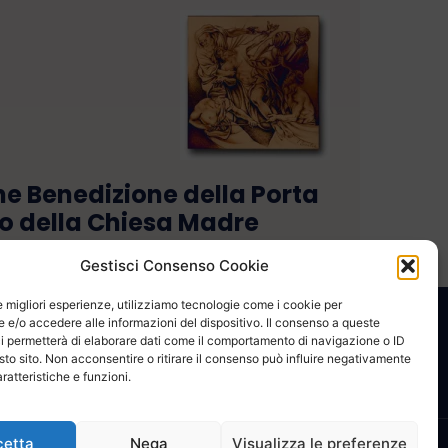
e Benedizione della Porta
zo della Chiesa Madre
Gestisci Consenso Cookie
le migliori esperienze, utilizziamo tecnologie come i cookie per
e/o accedere alle informazioni del dispositivo. Il consenso a queste
CONTATTACI
COOKIE POLICY
PRIVACY
i permetterà di elaborare dati come il comportamento di navigazione o ID
sto sito. Non acconsentire o ritirare il consenso può influire negativamente
ratteristiche e funzioni.
cetta
Nega
Visualizza le preferenze