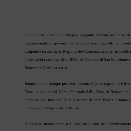
Sono questi i risultati principali raggiunti stamani nel corso de
Commissariato di governo per l’emergenza rifiuti, sotto la presi
dirigenti e tecnici della Regione, del Commissariato per la bonifi
bacino per la raccolta rifiuti BN 3, del Comune di San Bartolomeo 
Benevento Gianluca Aceto.
Hanno trovato dunque positivo riscontro le preoccupazioni e le s
Cocca, e quindi dal Corpo Forestale dello Stato di Benevento ci
percolato che fuoriesce dalla discarica di Serre Pastore e minacc
d’acqua sia la Puglia che il Molise.
Il prelievo straordinario sarà eseguito a cura del Commissariat