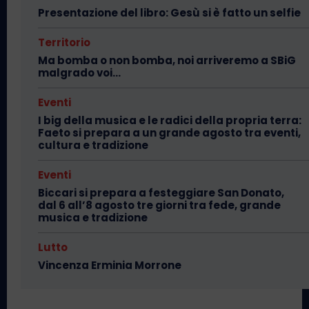
Presentazione del libro: Gesù si è fatto un selfie
Territorio
Ma bomba o non bomba, noi arriveremo a SBiG
malgrado voi…
Eventi
I big della musica e le radici della propria terra:
Faeto si prepara a un grande agosto tra eventi,
cultura e tradizione
Eventi
Biccari si prepara a festeggiare San Donato,
dal 6 all’8 agosto tre giorni tra fede, grande
musica e tradizione
Lutto
Vincenza Erminia Morrone