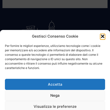
Gestisci Consenso Cookie
Per fornire le migliori esperienze, utilizziamo tecnologie come i cookie
per memorizzare e/o accedere alle informazioni del dispositivo. Il
CONTATTACI
COOKIE POLICY
PRIVACY
consenso a queste tecnologie ci permetterà di elaborare dati come il
comportamento di navigazione o ID unici su questo sito. Non
acconsentire o ritirare il consenso può influire negativamente su alcune
caratteristiche e funzioni.
Accetta
© 2002 - 2026 SanBartolomeo.info :::: powered by Go Web snc |
p.iva 01184570628
Nega
Visualizza le preferenze