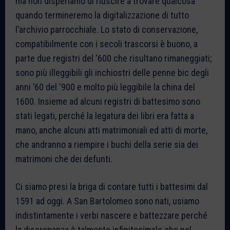
ma non disperiamo di riuscire a trovare qualcosa
quando termineremo la digitalizzazione di tutto
l’archivio parrocchiale. Lo stato di conservazione,
compatibilmente con i secoli trascorsi è buono, a
parte due registri del ‘600 che risultano rimaneggiati;
sono più illeggibili gli inchiostri delle penne bic degli
anni ’60 del ‘900 e molto più leggibile la china del
1600. Insieme ad alcuni registri di battesimo sono
stati legati, perché la legatura dei libri era fatta a
mano, anche alcuni atti matrimoniali ed atti di morte,
che andranno a riempire i buchi della serie sia dei
matrimoni che dei defunti.
Ci siamo presi la briga di contare tutti i battesimi dal
1591 ad oggi. A San Bartolomeo sono nati, usiamo
indistintamente i verbi nascere e battezzare perché
la discrepanza è talmente infinitesimale che nel