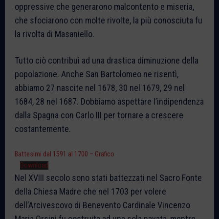
oppressive che generarono malcontento e miseria,
che sfociarono con molte rivolte, la più conosciuta fu
la rivolta di Masaniello.
Tutto ciò contribuì ad una drastica diminuzione della
popolazione. Anche San Bartolomeo ne risentì,
abbiamo 27 nascite nel 1678, 30 nel 1679, 29 nel
1684, 28 nel 1687. Dobbiamo aspettare l’indipendenza
dalla Spagna con Carlo III per tornare a crescere
costantemente.
Battesimi dal 1591 al 1700 – Grafico
Download
Nel XVIII secolo sono stati battezzati nel Sacro Fonte
della Chiesa Madre che nel 1703 per volere
dell’Arcivescovo di Benevento Cardinale Vincenzo
Maria Orsini fu costruita ad una sola navata, mentre