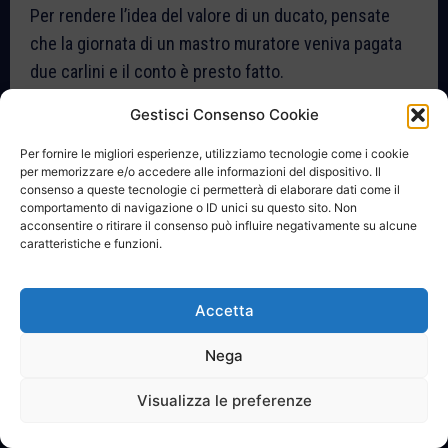
Per rendere l’idea del valore di un ducato, pensate
che la giornata di un mastro muratore veniva pagata
due carlini e il conto è presto fatto.
Gestisci Consenso Cookie
Registrazione acquisto organo della Chiesa Nuova in Registro del
‘700
Download
Per fornire le migliori esperienze, utilizziamo tecnologie come i cookie
Esisteva il mestiere di organaro/organista,
per memorizzare e/o accedere alle informazioni del dispositivo. Il
consenso a queste tecnologie ci permetterà di elaborare dati come il
professione scomparsa ad inizio Novecento. A San
comportamento di navigazione o ID unici su questo sito. Non
Bartolomeo per circa 40 anni l’organaro fu Don
acconsentire o ritirare il consenso può influire negativamente su alcune
caratteristiche e funzioni.
Antonio Codirenzi.
Atto di nascita di Domenicantonio Codirenzi, figlio di Antonio
Accetta
organaro
Download
Nella lettura dei registri si incontrano cognomi
Nega
scomparsi da decenni o secoli da San Bartolomeo, ma
Visualizza le preferenze
che si conservano nella toponomastica dei luoghi.