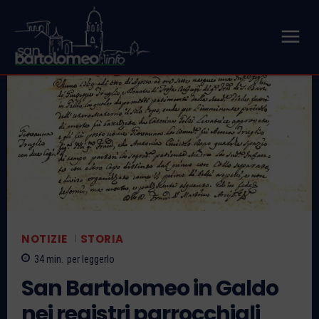
NOTIZIE
STORIA
34
min.
per leggerlo
San Bartolomeo in Galdo
nei registri parrocchiali