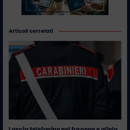
Articoli correlati
Lascia telefonino nel furgone e glielo