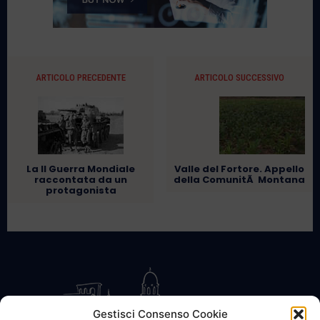
ARTICOLO PRECEDENTE
ARTICOLO SUCCESSIVO
La II Guerra Mondiale
Valle del Fortore. Appello
raccontata da un
della ComunitÃ Montana
protagonista
Gestisci Consenso Cookie