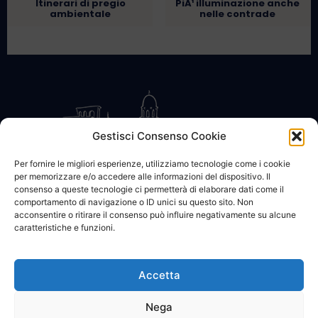
Itinerari di pregio
PiÃ¹ illuminazione anche
ambientale
nelle contrade
Gestisci Consenso Cookie
Per fornire le migliori esperienze, utilizziamo tecnologie come i cookie
per memorizzare e/o accedere alle informazioni del dispositivo. Il
CONTATTACI
COOKIE POLICY
PRIVACY
consenso a queste tecnologie ci permetterà di elaborare dati come il
comportamento di navigazione o ID unici su questo sito. Non
acconsentire o ritirare il consenso può influire negativamente su alcune
caratteristiche e funzioni.
Accetta
© 2002 - 2026 SanBartolomeo.info :::: powered by Go Web snc |
p.iva 01184570628
Nega