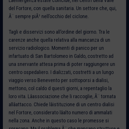
Lâemergenza estate coincide, nei centri della Valle
del Fortore, con quella sanitaria. Un settore che, qui,
Ã¨ sempre piÃ¹ nell’occhio del ciclone.
Tagli e disservizi sono all’ordine del giorno. Tra le
carenze anche quella relativa alla mancanza di un
servizio radiologico. Momenti di panico per un
infartuato di San Bartolomeo in Galdo, costretto ad
una snervante attesa prima di poter raggiungere un
centro ospedaliero. I dializzati, costretti a un lungo
viaggio verso Benevento per sottoporsi a dialisi,
mettono, col caldo d questi giorni, a repentaglio la
loro vita. Lâassociazione che li raccoglie, Ã¨ tornata
allâattacco. Chiede lâistituzione di un centro dialisi
nel Fortore, considerato lâalto numero di ammalati
nella zona. Anche in questo caso le promesse si
sprecano. Ma il problema Ã¨ che mancano strutture e