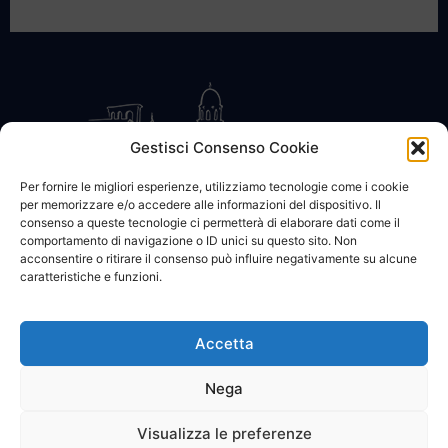
Gestisci Consenso Cookie
Per fornire le migliori esperienze, utilizziamo tecnologie come i cookie
per memorizzare e/o accedere alle informazioni del dispositivo. Il
CONTATTACI
COOKIE POLICY
PRIVACY
consenso a queste tecnologie ci permetterà di elaborare dati come il
comportamento di navigazione o ID unici su questo sito. Non
acconsentire o ritirare il consenso può influire negativamente su alcune
caratteristiche e funzioni.
Accetta
© 2002 - 2026 SanBartolomeo.info :::: powered by Go Web snc |
p.iva 01184570628
Nega
Visualizza le preferenze