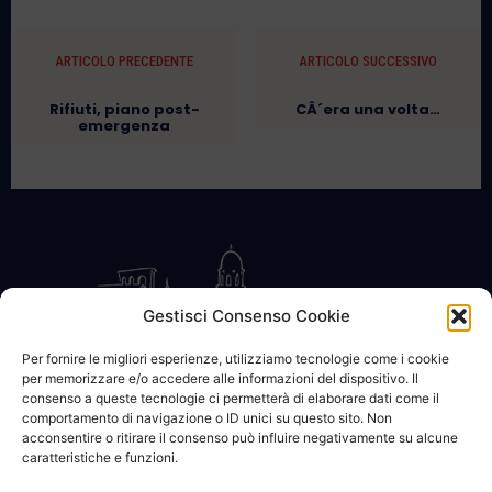
ARTICOLO PRECEDENTE
ARTICOLO SUCCESSIVO
Rifiuti, piano post-
CÂ´era una volta…
emergenza
Gestisci Consenso Cookie
Per fornire le migliori esperienze, utilizziamo tecnologie come i cookie
per memorizzare e/o accedere alle informazioni del dispositivo. Il
CONTATTACI
COOKIE POLICY
PRIVACY
consenso a queste tecnologie ci permetterà di elaborare dati come il
comportamento di navigazione o ID unici su questo sito. Non
acconsentire o ritirare il consenso può influire negativamente su alcune
caratteristiche e funzioni.