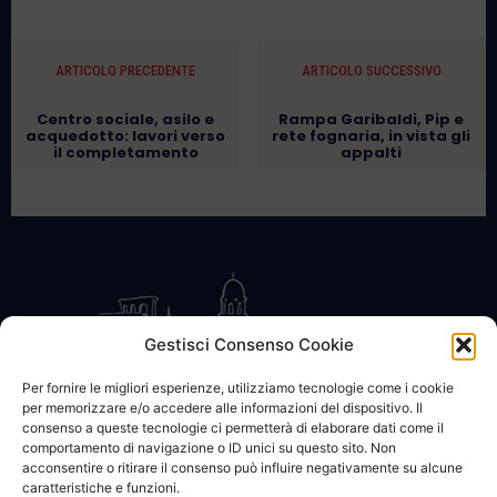
ARTICOLO PRECEDENTE
ARTICOLO SUCCESSIVO
Centro sociale, asilo e
Rampa Garibaldi, Pip e
acquedotto: lavori verso
rete fognaria, in vista gli
il completamento
appalti
Gestisci Consenso Cookie
Per fornire le migliori esperienze, utilizziamo tecnologie come i cookie
per memorizzare e/o accedere alle informazioni del dispositivo. Il
CONTATTACI
COOKIE POLICY
PRIVACY
consenso a queste tecnologie ci permetterà di elaborare dati come il
comportamento di navigazione o ID unici su questo sito. Non
acconsentire o ritirare il consenso può influire negativamente su alcune
caratteristiche e funzioni.