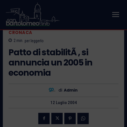
CRONACA
2
min.
per leggerlo
Patto di stabilitÃ , si
annuncia un 2005 in
economia
di
Admin
12 Luglio 2004