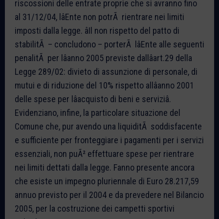
riscossioni delle entrate proprie che si avranno fino
al 31/12/04, lâEnte non potrÃ rientrare nei limiti
imposti dalla legge. âIl non rispetto del patto di
stabilitÃ – concludono – porterÃ lâEnte alle seguenti
penalitÃ per lâanno 2005 previste dallâart.29 della
Legge 289/02: divieto di assunzione di personale, di
mutui e di riduzione del 10% rispetto allâanno 2001
delle spese per lâacquisto di beni e serviziâ.
Evidenziano, infine, la particolare situazione del
Comune che, pur avendo una liquiditÃ soddisfacente
e sufficiente per fronteggiare i pagamenti per i servizi
essenziali, non puÃ² effettuare spese per rientrare
nei limiti dettati dalla legge. Fanno presente ancora
che esiste un impegno pluriennale di Euro 28.217,59
annuo previsto per il 2004 e da prevedere nel Bilancio
2005, per la costruzione dei campetti sportivi