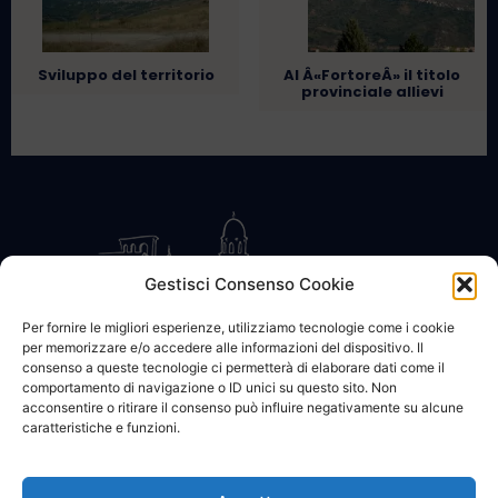
Sviluppo del territorio
Al Â«FortoreÂ» il titolo
provinciale allievi
Gestisci Consenso Cookie
Per fornire le migliori esperienze, utilizziamo tecnologie come i cookie
per memorizzare e/o accedere alle informazioni del dispositivo. Il
CONTATTACI
COOKIE POLICY
PRIVACY
consenso a queste tecnologie ci permetterà di elaborare dati come il
comportamento di navigazione o ID unici su questo sito. Non
acconsentire o ritirare il consenso può influire negativamente su alcune
caratteristiche e funzioni.