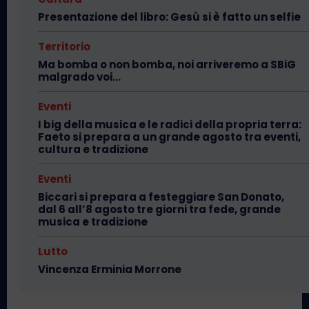
Presentazione del libro: Gesù si è fatto un selfie
Territorio
Ma bomba o non bomba, noi arriveremo a SBiG
malgrado voi…
Eventi
I big della musica e le radici della propria terra:
Faeto si prepara a un grande agosto tra eventi,
cultura e tradizione
Eventi
Biccari si prepara a festeggiare San Donato,
dal 6 all’8 agosto tre giorni tra fede, grande
musica e tradizione
Lutto
Vincenza Erminia Morrone