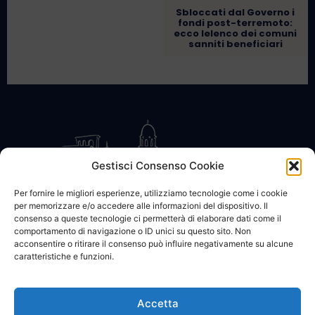
Sbloccati dal Governo i
fondi post-terremoto:
ecco lelenco dei comuni
sanniti beneficiari
Gestisci Consenso Cookie
Per fornire le migliori esperienze, utilizziamo tecnologie come i cookie
per memorizzare e/o accedere alle informazioni del dispositivo. Il
CONTATTACI
COOKIE POLICY
PRIVACY
consenso a queste tecnologie ci permetterà di elaborare dati come il
comportamento di navigazione o ID unici su questo sito. Non
acconsentire o ritirare il consenso può influire negativamente su alcune
caratteristiche e funzioni.
Accetta
© 2002 - 2026 SanBartolomeo.info :::: powered by Go Web snc |