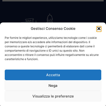
Gestisci Consenso Cookie
Per fornire le migliori esperienze, utilizziamo tecnologie come i cookie
per memorizzare e/o accedere alle informazioni del dispositivo. Il
CONTATTACI
COOKIE POLICY
PRIVACY
consenso a queste tecnologie ci permetterà di elaborare dati come il
comportamento di navigazione o ID unici su questo sito. Non
acconsentire o ritirare il consenso può influire negativamente su alcune
caratteristiche e funzioni.
Accetta
© 2002 - 2026 SanBartolomeo.info :::: powered by Go Web snc |
p.iva 01184570628
Nega
Visualizza le preferenze