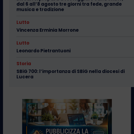
dal 6 all’8 agosto tre giorni tra fede, grande
musica e tradizione
Lutto
Vincenza Erminia Morrone
Lutto
Leonardo Pietrantuoni
Storia
SBiG 700: l’importanza di SBiG nella diocesi di
Lucera