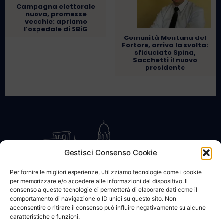
Campagna elettorale
nuova, promesse
vecchie: apriamo
l’ospedale di SBiG
Comunità Montana del
Fortore, arriva la svolta:
sfiduciato Spina,
Sacchetti il nuovo
presidente
Gestisci Consenso Cookie
Per fornire le migliori esperienze, utilizziamo tecnologie come i cookie
per memorizzare e/o accedere alle informazioni del dispositivo. Il
CONTATTACI
COOKIE POLICY
PRIVACY
consenso a queste tecnologie ci permetterà di elaborare dati come il
comportamento di navigazione o ID unici su questo sito. Non
acconsentire o ritirare il consenso può influire negativamente su alcune
caratteristiche e funzioni.