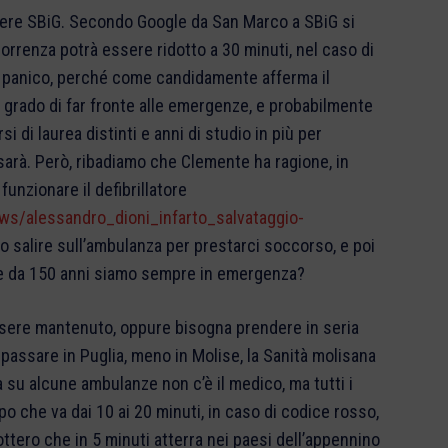
gere SBiG. Secondo Google da San Marco a SBiG si
orrenza potrà essere ridotto a 30 minuti, nel caso di
te panico, perché come candidamente afferma il
n grado di far fronte alle emergenze, e probabilmente
i di laurea distinti e anni di studio in più per
sarà. Però, ribadiamo che Clemente ha ragione, in
nzionare il defibrillatore
ws/alessandro_dioni_infarto_salvataggio-
lo salire sull’ambulanza per prestarci soccorso, e poi
re da 150 anni siamo sempre in emergenza?
sere mantenuto, oppure bisogna prendere in seria
passare in Puglia, meno in Molise, la Sanità molisana
 su alcune ambulanze non c’è il medico, ma tutti i
po che va dai 10 ai 20 minuti, in caso di codice rosso,
cottero che in 5 minuti atterra nei paesi dell’appennino