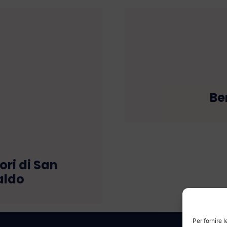
Be
ori di San
aldo
Per fornire 