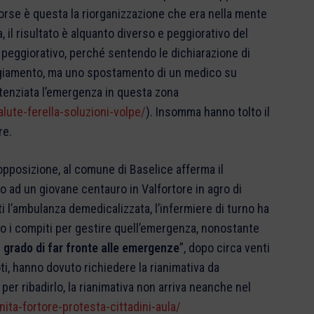
Forse è questa la riorganizzazione che era nella mente
a, il risultato è alquanto diverso e peggiorativo del
 peggiorativo, perché sentendo le dichiarazione di
ggiamento, ma uno spostamento di un medico su
otenziata l’emergenza in questa zona
ute-ferella-soluzioni-volpe/
). Insomma hanno tolto il
re.
opposizione, al comune di Baselice afferma il
o ad un giovane centauro in Valfortore in agro di
i l’ambulanza demedicalizzata, l’infermiere di turno ha
o i compiti per gestire quell’emergenza, nonostante
in grado di far fronte alle emergenze
”, dopo circa venti
ti, hanno dovuto richiedere la rianimativa da
per ribadirlo, la rianimativa non arriva neanche nel
ta-fortore-protesta-cittadini-aula/