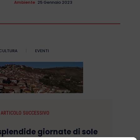
Ambiente
25 Gennaio 2023
CULTURA
EVENTI
ARTICOLO SUCCESSIVO
plendide giornate di sole