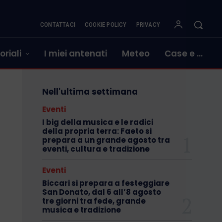
CONTATTACI
COOKIE POLICY
PRIVACY
oriali
I miei antenati
Meteo
Case e …
Nell'ultima settimana
Eventi
I big della musica e le radici
della propria terra: Faeto si
prepara a un grande agosto tra
eventi, cultura e tradizione
Eventi
Biccari si prepara a festeggiare
San Donato, dal 6 all’8 agosto
tre giorni tra fede, grande
musica e tradizione