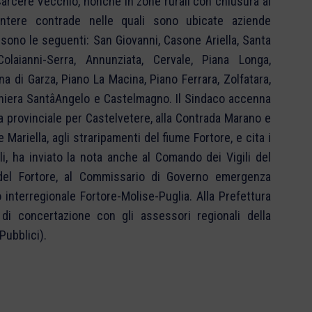
arcere Vecchio, nonché in zone rurali con chiusura al
intere contrade nelle quali sono ubicate aziende
o sono le seguenti: San Giovanni, Casone Ariella, Santa
olaianni-Serra, Annunziata, Cervale, Piana Longa,
na di Garza, Piano La Macina, Piano Ferrara, Zolfatara,
chiera SantâAngelo e Castelmagno. Il Sindaco accenna
a provinciale per Castelvetere, alla Contrada Marano e
e Mariella, agli straripamenti del fiume Fortore, e cita i
li, ha inviato la nota anche al Comando dei Vigili del
del Fortore, al Commissario di Governo emergenza
o interregionale Fortore-Molise-Puglia. Alla Prefettura
o di concertazione con gli assessori regionali della
Pubblici).