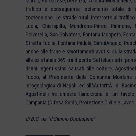
Marco, Abruzzese, Defenza, Nociara-Monachelle, C
traffico e conseguente isolamento totale di 
zootecniche. Le strade rurali interrotte al traffic
Lucia, Chiarapillo, Mondrone-Parco Pannone, C
Polverella, San Salvatore, Fontana Iacopeta, Fonta
Stretta Fucile, Fontana Padula, SantâAngelo, Pes
anche alle frane e smottamenti avutisi sulla strad
alla ex statale 369 tra il ponte Setteluci ed il pont
danni ingentissimi causati alle colture. Agostinel
Fuoco, al Presidente della Comunità Montana 
idrogeologica di Napoli, ed allâAutoritÃ di Bacin
Agostinelli ha chiesto lâindizione di un tavol
Campania (Difesa Suolo, Protezione Civile e Lavori 
di B.C. da “Il Sannio Quotidiano”