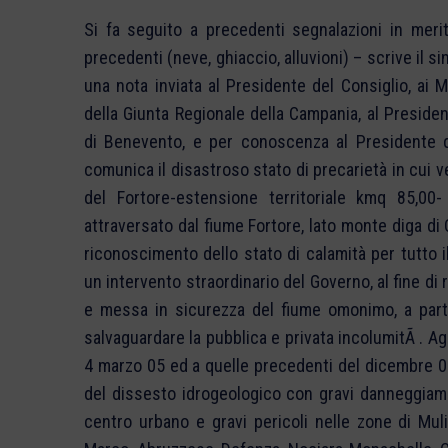
Si fa seguito a precedenti segnalazioni in meri
precedenti (neve, ghiaccio, alluvioni) – scrive il 
una nota inviata al Presidente del Consiglio, ai M
della Giunta Regionale della Campania, al President
di Benevento, e per conoscenza al Presidente d
comunica il disastroso stato di precarietà in cui v
del Fortore-estensione territoriale kmq 85,00-
attraversato dal fiume Fortore, lato monte diga di Oc
riconoscimento dello stato di calamità per tutto i
un intervento straordinario del Governo, al fine di
e messa in sicurezza del fiume omonimo, a partir
salvaguardare la pubblica e privata incolumitÃ . Ago
4 marzo 05 ed a quelle precedenti del dicembre 0
del dissesto idrogeologico con gravi danneggiame
centro urbano e gravi pericoli nelle zone di Mul