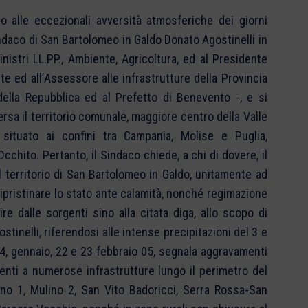
to alle eccezionali avversità atmosferiche dei giorni
sindaco di San Bartolomeo in Galdo Donato Agostinelli in
inistri LL.PP., Ambiente, Agricoltura, ed al Presidente
e ed all’Assessore alle infrastrutture della Provincia
ella Repubblica ed al Prefetto di Benevento -, e si
ersa il territorio comunale, maggiore centro della Valle
 situato ai confini tra Campania, Molise e Puglia,
chito. Pertanto, il Sindaco chiede, a chi di dovere, il
l territorio di San Bartolomeo in Galdo, unitamente ad
 ripristinare lo stato ante calamità, nonché regimazione
e dalle sorgenti sino alla citata diga, allo scopo di
stinelli, riferendosi alle intense precipitazioni del 3 e
4, gennaio, 22 e 23 febbraio 05, segnala aggravamenti
nti a numerose infrastrutture lungo il perimetro del
ino 1, Mulino 2, San Vito Badoricci, Serra Rossa-San