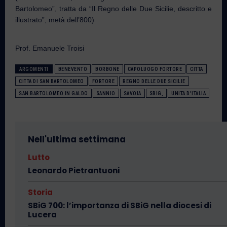
Bartolomeo”, tratta da “Il Regno delle Due Sicilie, descritto e
illustrato”, metà dell’800)
Prof. Emanuele Troisi
ARGOMENTI
BENEVENTO
BORBONE
CAPOLUOGO FORTORE
CITTA
CITTA DI SAN BARTOLOMEO
FORTORE
REGNO DELLE DUE SICILIE
SAN BARTOLOMEO IN GALDO
SANNIO
SAVOIA
SBIG,
UNITA D'ITALIA
Nell'ultima settimana
Lutto
Leonardo Pietrantuoni
Storia
SBiG 700: l’importanza di SBiG nella diocesi di
Lucera