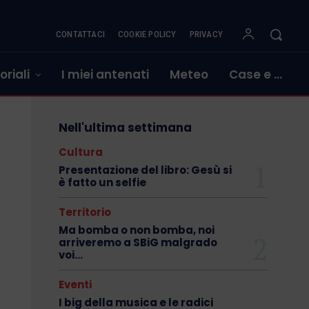
CONTATTACI
COOKIE POLICY
PRIVACY
oriali
I miei antenati
Meteo
Case e …
Nell'ultima settimana
Cultura
Presentazione del libro: Gesù si
è fatto un selfie
Territorio
Ma bomba o non bomba, noi
arriveremo a SBiG malgrado
voi…
Eventi
I big della musica e le radici