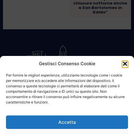
chiusure notturne anche
a San Bartolomeo in
Galdo”
Gestisci Consenso Cookie
Per fornire le migliori esperienze, utilizziamo tecnologie come i cookie
per memorizzare e/o accedere alle informazioni del dispositivo. Il
CONTATTACI
COOKIE POLICY
PRIVACY
consenso a queste tecnologie ci permetterà di elaborare dati come il
comportamento di navigazione o ID unici su questo sito. Non
acconsentire o ritirare il consenso può influire negativamente su alcune
caratteristiche e funzioni.
Accetta
© 2002 - 2026 SanBartolomeo.info :::: powered by Go Web snc |